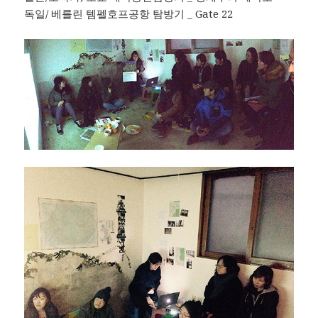
독일/ 베를린 템펠호프공항 탐방기 _ Gate 22