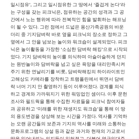
일시점유’, 그리고 일시점유한 그 땅에서 ‘즐겁게 논다’라
는 구성을 갖는 피크닉은, 점유하는 공간의 성격과 그 공
간에서 노는 행위에 따라 전복적인 힘을 발휘하는 해프닝
이 될 수 있다. 그런 점에서 드넓은 용산가족공원의 바운
더리 중 기지담벼락 바로 옆을 피크닉의 장소로 정하고 그
옆에서 그 안을 넘보는 놀이와 워크숍이 설계되었다. 피크
닉은 놀이활동을 가장한 ‘소심한 담벼락 해킹’으로 시작되
었다. 기지 담벼락의 높이를 의식하며 아슬아슬하게 던지
는 원반놀이와 담벼락을 넘고 싶은 욕망을 대리만족시켜
주기 위한 연날리기를 비롯, 담벼락해킹의 하이라이트인
고해상도 카메라를 장착하고 트램폴린에서 뛰면서 담벼
락 너머 기지 안 촬영하기 등이 이루어졌다. 경계를 의식
하고 경계와 가까워지기 위한 워밍업인 셈이다. 이후 문헌
조사와 필드웍을 통해 수집한 자료들을 피크닉 참여자들
과 공유하고 ‘미래를 위한 재생지도 워크숍’을 통해 이 땅
의 용도변경을 상상해 보는 시간을 가졌다. 역사를 기억하
는 오랜 공간들의 보존과 기지의 역사를 미래와 소통하는
문화프로그램의 상설 등과 같은 과거와 현재의 가교로서
땅을 읽어내려는 의지들이 읽혀졌고, 더불어 영구임대주