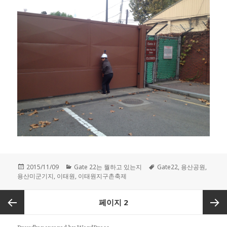
작
2015/11/09
카
Gate 22는 뭘하고 있는지
태
Gate22
,
용산공원
,
용산미군기지
성
,
이태원
테
,
이태원지구촌축제
그
일
고
자
리
글
페이지
2
내
비
이전
다음