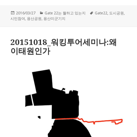
작
2016/03/27
카
Gate 22는 뭘하고 있는지
태
Gate22
,
도시공원
,
시민참여
성
,
용산공원
,
용산미군기지
테
그
일
고
자
리
20151018_워킹투어세미나:왜
이태원인가