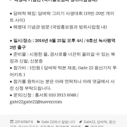
● 담벼락 해킹: 담벼락 그리기 사생대회 (19번-20번 게이
트 사이)
● 해병대 기념관 방문 (국방홍보원과 방위사업청 내)
● 일시/장소 : 2016년 6월 25일 오후 4시 / 6호선 녹사평역
2번 출구
● 준비물 : 시원한 물, 경사로를 너끈히 올라갈 수 있는 복
장과 신발, 신분증
● 참가비 : 1만원 ( 담벼락 탁본 재료, Gate 22 용산기지 투
어키트 )
● 참가를 원하시는 분은 아래 연락처나 아래 댓글에서 사
전 신청 부탁드립니다.
● 문의/신청 : 홍서희 010 3915 6048 /
gate22gate22@naver.com
작
2016/06/16
카
Gate 22에서 알립니다
태
Gate22
,
담벼락
,
용산
공원
성
,
용산미군기지
,
워킹투어
테
,
한국전쟁
,
해방촌
그
Gate22 워킹투어세미나
댓글 9개