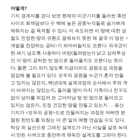
어떻게?
기지 경계지를 걷다 보면 현재의 미군기지를 둘러싼 휴먼
사이즈 회색담보다 수 백배 높은 공중누각들로 숨가쁘게
채워지는 걸 목격할 수 있다. 이 속도라면 이 땅에 대한 성
찰도 진정한 땅의 귀환도 꿈꿔보지 못한 채 결국 이 땅은 <
개발을 찬양하는 공터>가 되어버릴지도 모른다. 외국군이
한 세기 넘도록 사용하다 버린(돌려받는?) 낡고 상처투성
인 이 땅이 공허한 빈 땅으로 돌아올지도 모른다는 뜻이
다. 물론 그리 되지 않도록 지금이라도 공원조성 과정을
점검해 볼 필요가 있다. 모두의 공원을 누군가 혼자 만들
고 있지는 않은지, 백년대계 설계과정의 순서에서 주와 객
이 바뀌지는 않았는지, 돌아올 땅이 마치 가족이나 친구도
없이 넝마를 뒤집어 쓴 고아마냥 텅 빈 땅으로 돌아오고
있지는 않은지, 진정 건강한 땅을 만들고 있는지 … 용산
기지가 <모두의 공원>으로 만들어지는 과정은 어쩌면 분
절된 한반도를 되찾는 더 큰 일의 예행 연습일 수도 있다.
탁상 위 실선으로 그려진 설계도가 아닌 사실을 살로 녹여
서 만든 사색으로 충만하게 채워진 설계도를 그려야 한다.