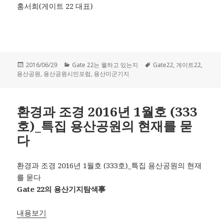
홍서희(게이트 22 대표)
작
2016/06/29
카
Gate 22는 뭘하고 있는지
태
Gate22
,
게이트22
,
용산공원
성
,
용산공원시민포럼
테
,
용산미군기지
그
일
고
자
리
환경과 조경 2016년 1월호 (333
호)_특집 용산공원의 현재를 묻
다
환경과 조경 2016년 1월호 (333호)_특집 용산공원의 현재
를 묻다
Gate 22의 용산기지탐색
事
내용보기