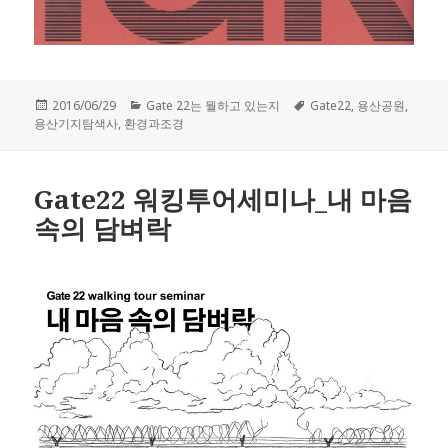
작
2016/06/29
카
Gate 22는 뭘하고 있는지
태
Gate22
,
용산공원
,
용산기지탐색사
성
,
환경과조경
테
그
일
고
자
리
Gate22 워킹투어세미나_내 마음
속의 담벼락