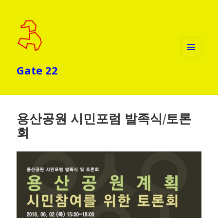
메뉴와
Gate 22
위젯
용산공원 시민포럼 발족식/토론
회